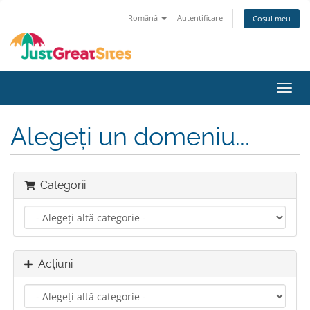
Română
Autentificare
Coșul meu
Navi
Toggl
Alegeți un domeniu...
Categorii
Acțiuni