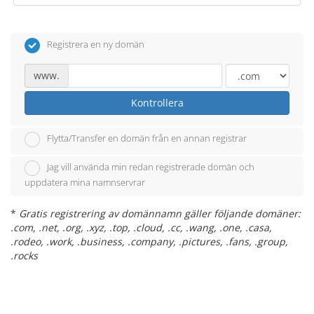
Registrera en ny domän
www.
Kontrollera
Flytta/Transfer en domän från en annan registrar
Jag vill använda min redan registrerade domän och
uppdatera mina namnservrar
*
Gratis registrering av domännamn gäller följande domäner:
.com, .net, .org, .xyz, .top, .cloud, .cc, .wang, .one, .casa,
.rodeo, .work, .business, .company, .pictures, .fans, .group,
.rocks