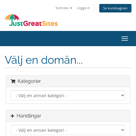
Svenska
Logga in
Se kundvagnen
Växla
navig
Välj en domän...
Kategorier
Handlingar